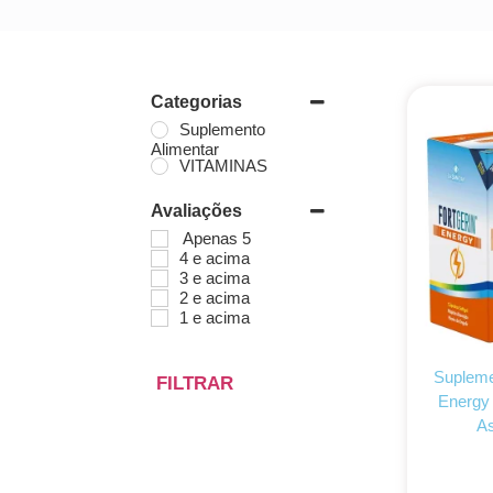
Categorias
Suplemento
Alimentar
VITAMINAS
Avaliações
Apenas 5
4 e acima
3 e acima
2 e acima
1 e acima
Supleme
FILTRAR
Energy 
As