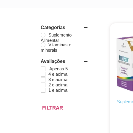
Categorias
Suplemento
Alimentar
Vitaminas e
minerais
Avaliações
Apenas 5
4 e acima
3 e acima
2 e acima
1 e acima
Supleme
FILTRAR