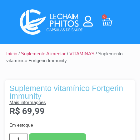
0
Início
/
Suplemento Alimentar
/
VITAMINAS
/ Suplemento
vitamínico Fortgerin Immunity
Suplemento vitamínico Fortgerin
Immunity
Mais informações
R$
69,99
Em estoque